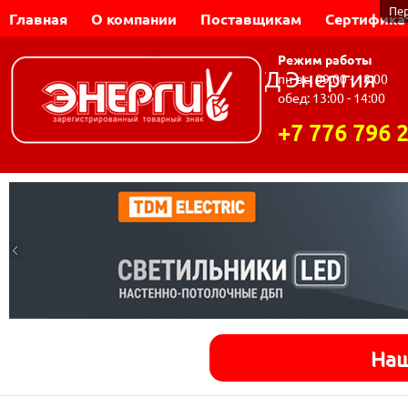
Пе
Главная
О компании
Поставщикам
Сертифика
Режим работы
Динар-Электромаш | ТД Энергия
пн-вс: 09:00 - 18:00
обед: 13:00 - 14:00
+7 776 796 
Наш