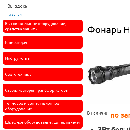
Вы здесь
Главная
Высоковольтное оборудование,
Фонарь H
средства защиты
Генераторы
Инструменты
Светотехника
Стабилизаторы, трансформаторы
Тепловое и вентиляционное
оборудование
В наличии:
по за
Шкафное оборудование, щиты, панели
3Вт белый