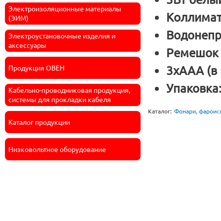
Электроизоляционные материалы
Коллимат
(ЭИМ)
Водонепр
Электроустановочные изделия и
аксессуары
Ремешок 
3хААА (в 
Продукция ОВЕН
Упаковка
Кабельно-проводниковая продукция,
системы для прокладки кабеля
Каталог:
Фонари, фароис
Каталог продукции
Низковольтное оборудование