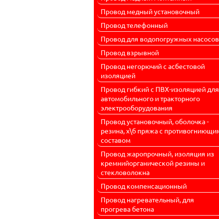
Провод медный установочный
Провод телефонный
Провод для водопогружных насосов
Провод взрывной
Провод негорючий с асбестовой
изоляцией
Провод гибкий с ПВХ-изоляцией для
автомобильного и тракторного
электрооборудования
Провод установочный, оболочка -
резина, х\б пряжа с противогниющи
составом
Провод жаропрочный, изоляция из
кремнийорганической резины и
стекловолокна
Провод компенсационный
Провод нагревательный, для
прогрева бетона