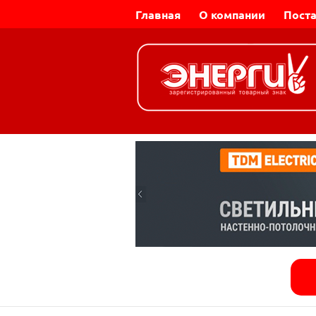
Главная
О компании
Пост
Динар-Электромаш |