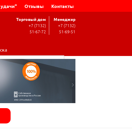
 удачи"
Отзывы
Контакты
Торговый дом
Менеджер
+7 (7132)
+7 (7132)
51-67-72
51-69-51
ска
Поиск