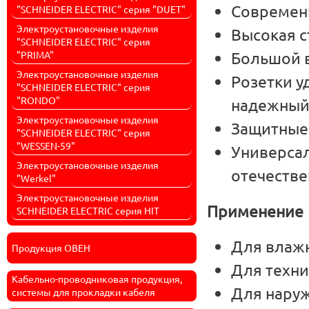
Современ
"SCHNEIDER ELECTRIC" серия "DUET"
Электроустановочные изделия
Высокая с
"SCHNEIDER ELECTRIC" серия
Большой 
"PRIMA"
Электроустановочные изделия
Розетки у
"SCHNEIDER ELECTRIC" серия
"RONDO"
надежный
Электроустановочные изделия
Защитные 
"SCHNEIDER ELECTRIC" серия
"WESSEN-59"
Универсал
Электроустановочные изделия
отечеств
"Werkel"
Электроустановочные изделия
Применение
SCHNEIDER ELECTRIC серия HIT
Для влажн
Продукция ОВЕН
Для техни
Кабельно-проводниковая продукция,
Для наруж
системы для прокладки кабеля