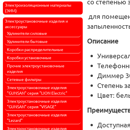
со степенью 
Электроизоляционные материалы
(ЭИМ)
для помещен
Электроустановочные изделия и
запыленност
аксессуары
Удлинители силовые
Описание
Удлинители бытовые
Коробки распределительные
Универса
Коробки установочные
Телефонн
Прочие электроустановочные
изделия
Диммер 3
Сетевые фильтры
Степень з
Электроустановочные изделия
"GUNSAN" серия "LION Electric"
Цвет: бел
Электроустановочные изделия
"GUNSAN" серия "VISAGE"
Преимущест
Электроустановочные изделия
"Lezard"
Доступная
Электроустановочные изделия