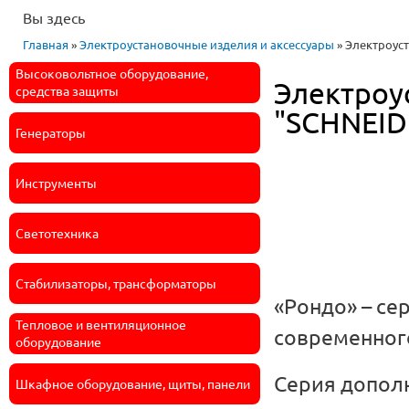
Вы здесь
Главная
»
Электроустановочные изделия и аксессуары
» Электроус
Высоковольтное оборудование,
Электроу
средства защиты
"SCHNEID
Генераторы
Инструменты
Светотехника
Стабилизаторы, трансформаторы
«Рондо» – с
Тепловое и вентиляционное
современног
оборудование
Серия дополн
Шкафное оборудование, щиты, панели