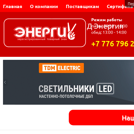
Пе
Главная
О компании
Поставщикам
Сертифика
Режим работы
Динар-Электромаш | ТД Энергия
пн-вс: 09:00 - 18:00
обед: 13:00 - 14:00
+7 776 796 
Наш