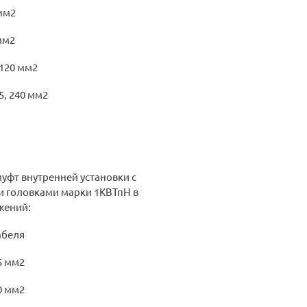
мм2
мм2
120 мм2
, 240 мм2
фт внутренней установки с
 головками марки 1КВТпН в
жений:
беля
5 мм2
0 мм2