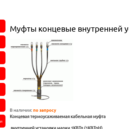
Муфты концевые внутренней у
В наличии:
по запросу
Концевая термоусаживаемая кабельная муфта
ли
внутренней установки марки 1КВТп (1КВТпН)