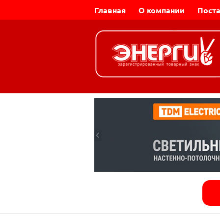
Главная
О компании
Пост
Динар-Электромаш |