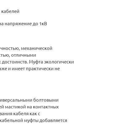
 кабелей
на напряжение до 1кВ
ичностью, механической
стью, отличными
 достоинств. Муфта экологически
аже и имеет практически не
универсальными болтовыми
й мастикой на контактных
ания кабеля как с
 кабельной муфты добавляется