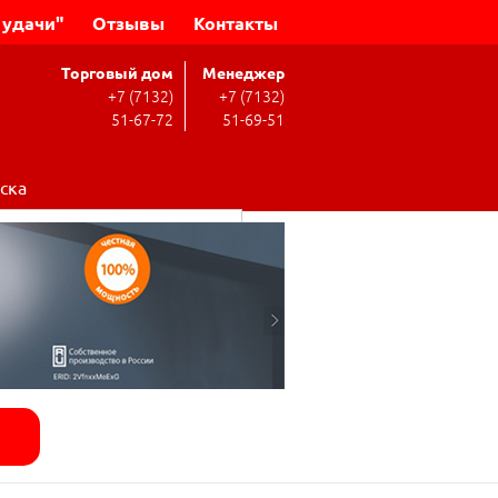
 удачи"
Отзывы
Контакты
Торговый дом
Менеджер
+7 (7132)
+7 (7132)
51-67-72
51-69-51
ска
Поиск