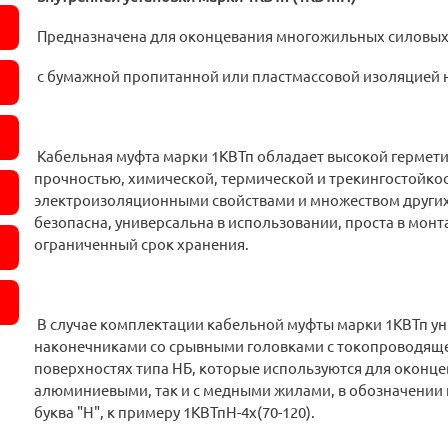
Предназначена для оконцевания многожильных силовых
с бумажной пропитанной или пластмассовой изоляцией 
Кабельная муфта марки 1КВТп обладает высокой гермет
прочностью, химической, термической и трекингостойко
электроизоляционными свойствами и множеством других
безопасна, универсальна в использовании, проста в монт
ограниченный срок хранения.
В случае комплектации кабельной муфты марки 1КВТп 
наконечниками со срывными головками с токопроводяще
поверхностях типа НБ, которые используются для оконцев
алюминиевыми, так и с медными жилами, в обозначении
буква "Н", к примеру 1КВТпН-4х(70-120).