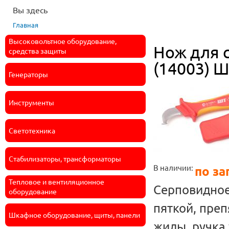
Вы здесь
Главная
Высоковольтное оборудование,
Нож для 
средства защиты
(14003) 
Генераторы
Инструменты
Светотехника
Стабилизаторы, трансформаторы
В наличии:
по за
Тепловое и вентиляционное
Серповидное
оборудование
пяткой, пре
Шкафное оборудование, щиты, панели
жилы, ручка