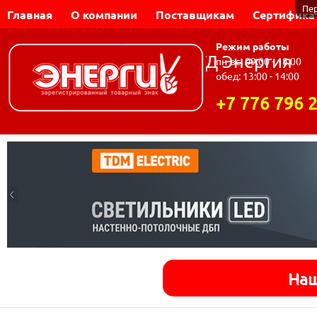
Пе
Главная
О компании
Поставщикам
Сертифика
Режим работы
Динар-Электромаш | ТД Энергия
пн-вс: 09:00 - 18:00
обед: 13:00 - 14:00
+7 776 796 
Наш