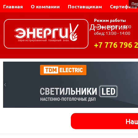
Пе
Главная
О компании
Поставщикам
Сертифика
Режим работы
Динар-Электромаш | ТД Энергия
пн-вс: 09:00 - 18:00
обед: 13:00 - 14:00
+7 776 796 
Наш