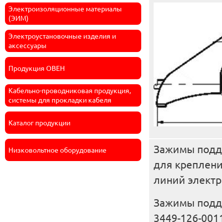
Электроизоляционные материалы
(ЭИМ)
Электроустановочные изделия и
аксессуары
Продукция ОВЕН
Кабельно-проводниковая продукция,
системы для прокладки кабеля
Каталог продукции
Зажимы подд
Низковольтное оборудование
для креплени
линий электро
Зажимы подд
3449-126-001