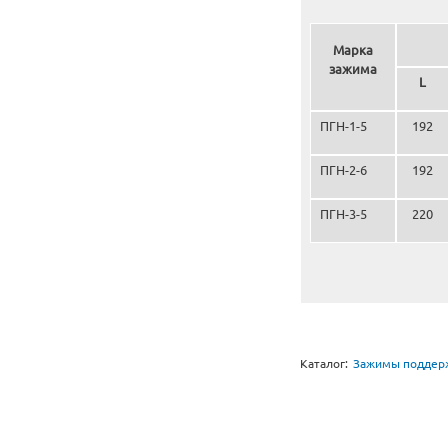
Марка
зажима
L
ПГН-1-5
192
ПГН-2-6
192
ПГН-3-5
220
Каталог:
Зажимы подде