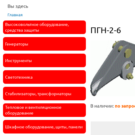
Вы здесь
Главная
Высоковольтное оборудование,
ПГН-2-6
средства защиты
Генераторы
Инструменты
Светотехника
Стабилизаторы, трансформаторы
В наличии:
по запро
Тепловое и вентиляционное
оборудование
Шкафное оборудование, щиты, панели