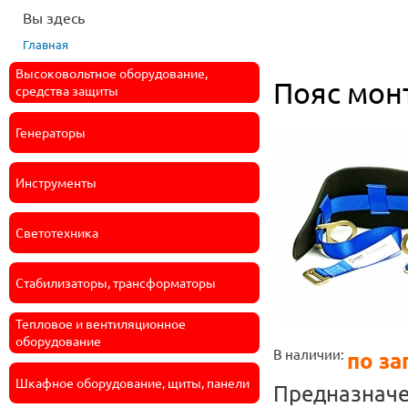
Вы здесь
Главная
Высоковольтное оборудование,
Пояс мон
средства защиты
Генераторы
Инструменты
Светотехника
Стабилизаторы, трансформаторы
Тепловое и вентиляционное
оборудование
В наличии:
по за
Шкафное оборудование, щиты, панели
Предназначе