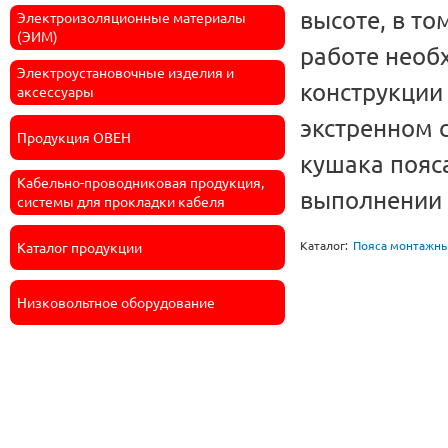
высоте, в то
Электроизоляционные материалы
(ЭИМ)
работе необ
Электроустановочные изделия и
конструкции
аксессуары
экстренном 
Продукция ОВЕН
кушака пояс
Кабельно-проводниковая продукция,
выполнении 
системы для прокладки кабеля
Каталог:
Пояса монтажн
Каталог продукции
Низковольтное оборудование