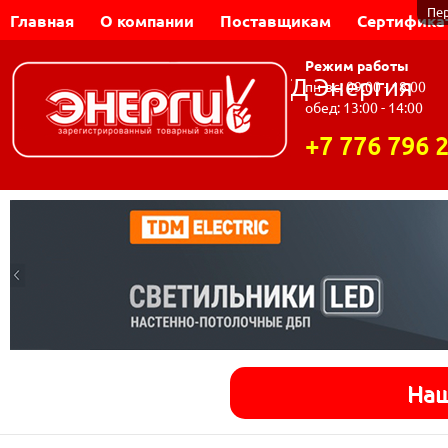
Пе
Главная
О компании
Поставщикам
Сертифика
Режим работы
Динар-Электромаш | ТД Энергия
пн-вс: 09:00 - 18:00
обед: 13:00 - 14:00
+7 776 796 
Наш