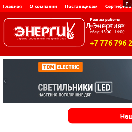
Пе
Главная
О компании
Поставщикам
Сертифика
Режим работы
Динар-Электромаш | ТД Энергия
пн-вс: 09:00 - 18:00
обед: 13:00 - 14:00
+7 776 796 
Наш