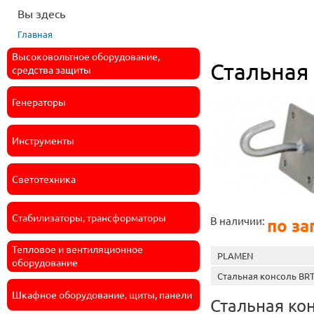
Вы здесь
Главная
Высоковольтное оборудование,
Стальная
средства защиты
Генераторы
Инструменты
Светотехника
Стабилизаторы, трансформаторы
В наличии:
по за
Тепловое и вентиляционное
PLAMEN
оборудование
Стальная консоль BRT
Шкафное оборудование, щиты, панели
Стальная ко