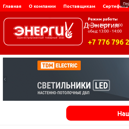
Пе
Главная
О компании
Поставщикам
Сертифика
Режим работы
Динар-Электромаш | ТД Энергия
пн-вс: 09:00 - 18:00
обед: 13:00 - 14:00
+7 776 796 
Наш