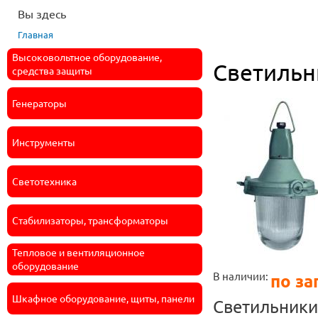
Вы здесь
Главная
Высоковольтное оборудование,
Светильн
средства защиты
Генераторы
Инструменты
Светотехника
Стабилизаторы, трансформаторы
Тепловое и вентиляционное
оборудование
В наличии:
по за
Шкафное оборудование, щиты, панели
Светильники