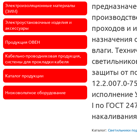
предназначе
Электроизоляционные материалы
(ЭИМ)
производств
Электроустановочные изделия и
проходов и 
аксессуары
назначения 
Продукция ОВЕН
влаги. Техн
Кабельно-проводниковая продукция,
светильников
системы для прокладки кабеля
защиты от п
Каталог продукции
12.2.007.0-7
исполнение У
Низковольтное оборудование
I по ГОСТ 24
накаливания
Каталог:
Светильники по