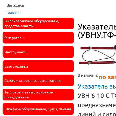
Вы здесь
Главная
Высоковольтное оборудование,
Указател
средства защиты
(УВНУ.ТФ
Генераторы
Инструменты
Светотехника
В наличии:
по за
Стабилизаторы, трансформаторы
Указатель в
Тепловое и вентиляционное
УВН-6-10 С 
оборудование
предназначе
Шкафное оборудование, щиты, панели
линий и сил