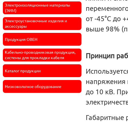
Электроизоляционные материалы
переменного 
(ЭИМ)
от -45°С до 
Электроустановочные изделия и
аксессуары
выше 98% (п
Продукция ОВЕН
Кабельно-проводниковая продукция,
Принцип ра
системы для прокладки кабеля
Используетс
Каталог продукции
напряжения 
Низковольтное оборудование
до 10 кВ. П
электричеств
Габаритные 