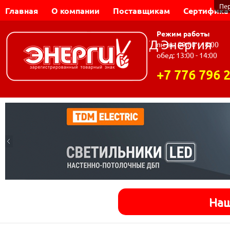
Пе
Главная
О компании
Поставщикам
Сертифика
Режим работы
Динар-Электромаш | ТД Энергия
пн-вс: 09:00 - 18:00
обед: 13:00 - 14:00
+7 776 796 
Наш